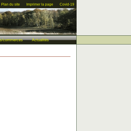
Plan du site
Imprimer la page
Covid-19
tés/commerces
Actualités