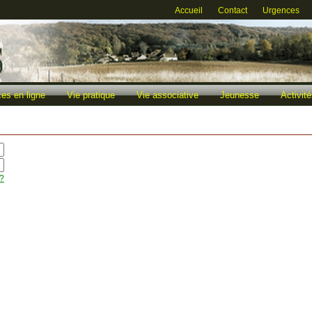
Accueil
Contact
Urgences
ces en ligne
Vie pratique
Vie associative
Jeunesse
Activi
 ?