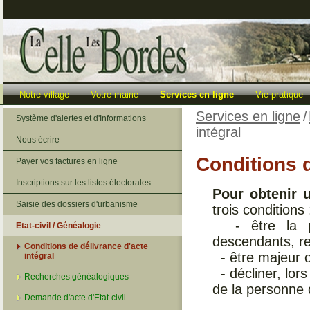
Notre village
Votre mairie
Services en ligne
Vie pratique
Services en ligne
/
Système d'alertes et d'Informations
intégral
Nous écrire
Conditions d
Payer vos factures en ligne
Inscriptions sur les listes électorales
Pour obtenir u
Saisie des dossiers d'urbanisme
trois conditions 
- être la pe
Etat-civil / Généalogie
descendants, re
Conditions de délivrance d'acte
- être majeur 
intégral
- décliner, lor
Recherches généalogiques
de la personne 
Demande d'acte d'Etat-civil