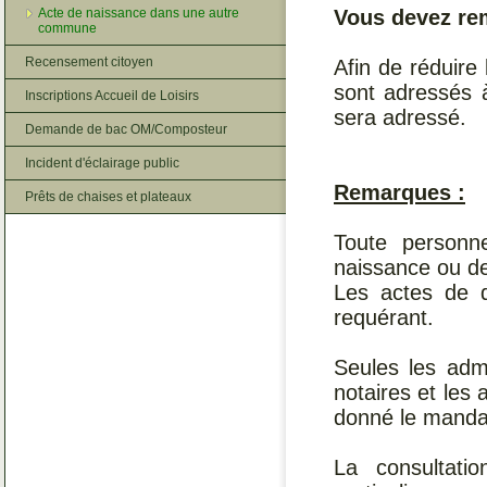
Vous devez re
Acte de naissance dans une autre
commune
Recensement citoyen
Afin de réduire 
sont adressés 
Inscriptions Accueil de Loisirs
sera adressé.
Demande de bac OM/Composteur
Incident d'éclairage public
Remarques :
Prêts de chaises et plateaux
Toute personne
naissance ou d
Les actes de d
requérant.
Seules les admi
notaires et les 
donné le mandat 
La consultati