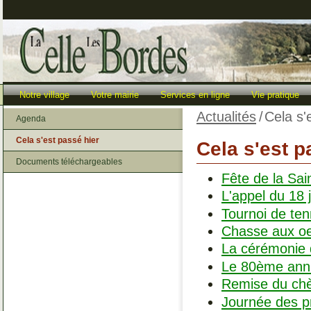
Notre village
Votre mairie
Services en ligne
Vie pratique
Actualités
/
Cela s'
Agenda
Cela s'est passé hier
Cela s'est p
Documents téléchargeables
Fête de la Sai
L'appel du 18 
Tournoi de ten
Chasse aux oe
La cérémonie
Le 80ème anniv
Remise du chè
Journée des p