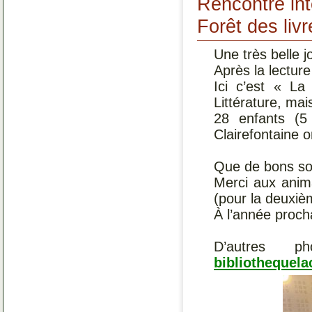
Rencontre int
Forêt des livr
Une très belle j
Après la lectu
Ici c’est « La
Littérature, ma
28 enfants (5
Clairefontaine 
Que de bons so
Merci aux anim
(pour la deuxi
À l’année proc
D’autres p
bibliothequelac