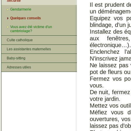
Sécurité
Il est prudent 
Gendarmerie
un déménageme
Equipez vos po
Quelques conseils
blindage, d’un j
Vous avez été victime d'un
Installez des é
cambriolage?
aux fenêtres
Culte catholique
électronique…).
Les assistantes maternelles
Enclenchez l
N’inscrivez jam
Baby-sitting
Ne laissez pas 
Adresses utiles
pot de fleurs o
Fermez vos por
vous.
De nuit, fermez
votre jardin.
Mettez vos outil
Méfiez vous d
ouvertures, vos 
laissez pas d’obj