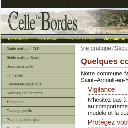
Notre village
Votre mairie
Services en ligne
Vie pratique
Vie pratique
/
Sécur
Guide pratique LCLB
Guide pratique Senior
Quelques co
Urgence et santé
Notre commune fai
Formalités
Saint–Arnoult-en-
Couverture numérique
Vigilance
Services, équipements
N’hésitez pas à
Transports
au comportement
Éclairage public
modèle et la co
Plan neige et verglas
Protégez votr