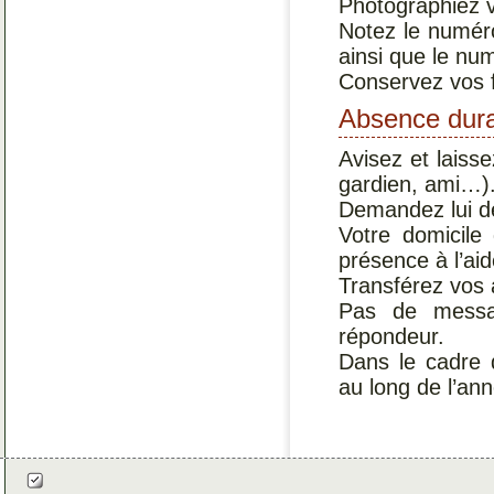
Photographiez v
Notez le numéro
ainsi que le nu
Conservez vos f
Absence dur
Avisez et laiss
gardien, ami…)
Demandez lui de
Votre domicile 
présence à l’ai
Transférez vos a
Pas de messag
répondeur.
Dans le cadre d
au long de l’an